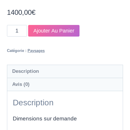
1400,00
€
quantité
Ajouter Au Panier
de
Ponton,
Catégorie :
Paysages
bateaux
et
Description
cabanes
sur
Avis (0)
pilotis
Description
Dimensions sur demande