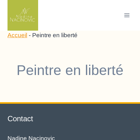
Skip
to
content
Accueil
-
Peintre en liberté
Peintre en liberté
Contact
Nadine Nacinovic