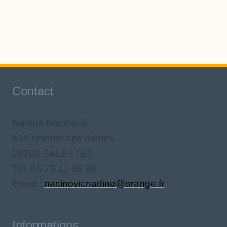
Contact
Nadine Nacinovic
435 chemin des dames
26160 SALETTES
Tél. 06 75 11 05 99
Email :
nacinovicnadine@orange.fr
Informations