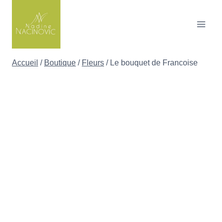
Skip
to
content
Accueil
/
Boutique
/
Fleurs
/
Le bouquet de Francoise