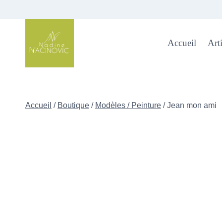
Skip
to
content
Accueil
Arti
Accueil
/
Boutique
/
Modèles / Peinture
/
Jean mon ami