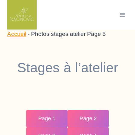
Skip
to
content
Accueil
-
Photos stages atelier Page 5
Stages à l’atelier
Page 1
Page 2