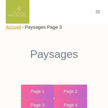
Skip
to
content
Accueil
-
Paysages Page 3
Paysages
Page 1
Page 2
Page 3
Page 4